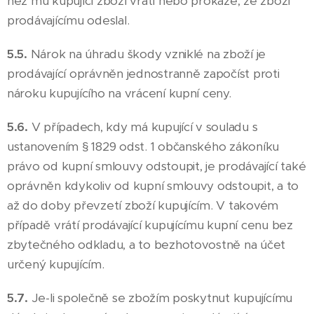
než mu kupující zboží vrátí nebo prokáže, že zboží
prodávajícímu odeslal.
5.5.
Nárok na úhradu škody vzniklé na zboží je
prodávající oprávněn jednostranně započíst proti
nároku kupujícího na vrácení kupní ceny.
5.6.
V případech, kdy má kupující v souladu s
ustanovením § 1829 odst. 1 občanského zákoníku
právo od kupní smlouvy odstoupit, je prodávající také
oprávněn kdykoliv od kupní smlouvy odstoupit, a to
až do doby převzetí zboží kupujícím. V takovém
případě vrátí prodávající kupujícímu kupní cenu bez
zbytečného odkladu, a to bezhotovostně na účet
určený kupujícím.
5.7.
Je-li společně se zbožím poskytnut kupujícímu