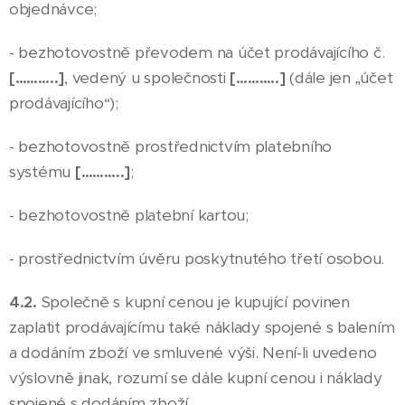
objednávce;
- bezhotovostně převodem na účet prodávajícího č.
[………..]
, vedený u společnosti
[………..]
(dále jen „účet
prodávajícího“);
- bezhotovostně prostřednictvím platebního
systému
[………..]
;
- bezhotovostně platební kartou;
- prostřednictvím úvěru poskytnutého třetí osobou.
4.2.
Společně s kupní cenou je kupující povinen
zaplatit prodávajícímu také náklady spojené s balením
a dodáním zboží ve smluvené výši. Není-li uvedeno
výslovně jinak, rozumí se dále kupní cenou i náklady
spojené s dodáním zboží.