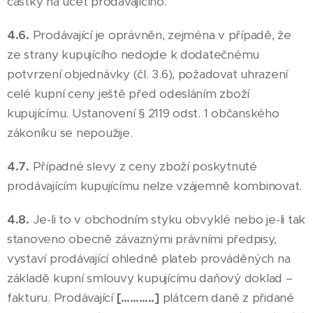
částky na účet prodávajícího.
4.6.
Prodávající je oprávněn, zejména v případě, že
ze strany kupujícího nedojde k dodatečnému
potvrzení objednávky (čl. 3.6), požadovat uhrazení
celé kupní ceny ještě před odesláním zboží
kupujícímu. Ustanovení § 2119 odst. 1 občanského
zákoníku se nepoužije.
4.7.
Případné slevy z ceny zboží poskytnuté
prodávajícím kupujícímu nelze vzájemně kombinovat.
4.8.
Je-li to v obchodním styku obvyklé nebo je-li tak
stanoveno obecně závaznými právními předpisy,
vystaví prodávající ohledně plateb prováděných na
základě kupní smlouvy kupujícímu daňový doklad –
fakturu. Prodávající
[………..]
plátcem daně z přidané