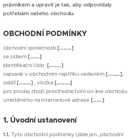
právníkem a upravit je tak, aby odpovídaly
potřebám vašeho obchodu.
OBCHODNÍ PODMÍNKY
obchodní společnosti
[………]
se sídlem
[…….]
identifikační číslo:
[………]
zapsané v obchodním rejstříku vedeném
[………]
,
oddíl
[………]
, vložka
[……….]
pro prodej zboží prostřednictvím on-line obchodu
umístěného na internetové adrese
[…….]
1. Úvodní ustanovení
1.1.
Tyto obchodní podmínky (dále jen „obchodní