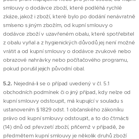
smlouvy o dodávce zboží, které podléhá rychlé
zkáze, jakož i zboží, které bylo po dodání nenávratně
smíseno s jiným zbožím, od kupní smlouvy o
dodávce zboží v uzavřeném obalu, které spotřebitel
z obalu vyňal a z hygienických důvodů jej není možné
vrátit a od kupní smlouvy o dodávce zvukové nebo
obrazové nahrávky nebo počítačového programu,
pokud porušil jejich původní obal.
5.2.
Nejedná-li se o případ uvedený v čl. 5.1
obchodních podmínek či o jiný případ, kdy nelze od
kupní smlouvy odstoupit, má kupující v souladu s
ustanovením § 1829 odst. 1 občanského zákoníku
právo od kupní smlouvy odstoupit, a to do čtrnácti
(14) dnů od převzetí zboží, přičemž v případě, že
předmětem kupní smlouvy je několik druhů zboží