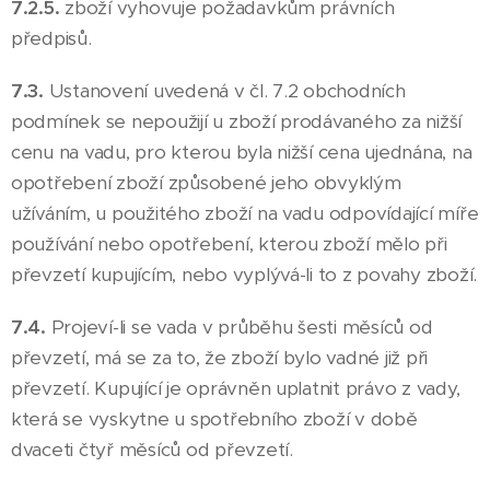
7.2.5.
zboží vyhovuje požadavkům právních
předpisů.
7.3.
Ustanovení uvedená v čl. 7.2 obchodních
podmínek se nepoužijí u zboží prodávaného za nižší
cenu na vadu, pro kterou byla nižší cena ujednána, na
opotřebení zboží způsobené jeho obvyklým
užíváním, u použitého zboží na vadu odpovídající míře
používání nebo opotřebení, kterou zboží mělo při
převzetí kupujícím, nebo vyplývá-li to z povahy zboží.
7.4.
Projeví-li se vada v průběhu šesti měsíců od
převzetí, má se za to, že zboží bylo vadné již při
převzetí. Kupující je oprávněn uplatnit právo z vady,
která se vyskytne u spotřebního zboží v době
dvaceti čtyř měsíců od převzetí.