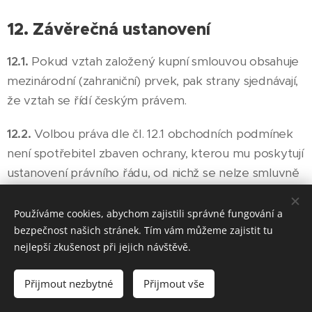
12. Závěrečná ustanovení
12.1.
Pokud vztah založený kupní smlouvou obsahuje
mezinárodní (zahraniční) prvek, pak strany sjednávají,
že vztah se řídí českým právem.
12.2.
Volbou práva dle čl. 12.1 obchodních podmínek
není spotřebitel zbaven ochrany, kterou mu poskytují
ustanovení právního řádu, od nichž se nelze smluvně
odchýlit, a jež by se v případě neexistence volby
práva jinak použila dle ustanovení čl. 6 odst. 1 Nařízení
Používáme cookies, abychom zajistili správné fungování a
Evropského parlamentu a Rady (ES) č. 593/2008 ze
bezpečnost našich stránek. Tím vám můžeme zajistit tu
nejlepší zkušenost při jejich návštěvě.
dne 17. června 2008 o právu rozhodném pro smluvní
závazkové vztahy (Řím I).
Přijmout nezbytné
Přijmout vše
12.3.
Je-li některé ustanovení obchodních podmínek