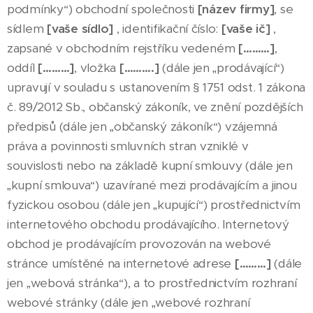
podmínky“) obchodní společnosti
[název firmy]
, se
sídlem
[vaše sídlo]
, identifikační číslo:
[vaše ič]
,
zapsané v obchodním rejstříku vedeném
[………]
,
oddíl
[………]
, vložka
[……….]
(dále jen „prodávající“)
upravují v souladu s ustanovením § 1751 odst. 1 zákona
č. 89/2012 Sb., občanský zákoník, ve znění pozdějších
předpisů (dále jen „občanský zákoník“) vzájemná
práva a povinnosti smluvních stran vzniklé v
souvislosti nebo na základě kupní smlouvy (dále jen
„kupní smlouva“) uzavírané mezi prodávajícím a jinou
fyzickou osobou (dále jen „kupující“) prostřednictvím
internetového obchodu prodávajícího. Internetový
obchod je prodávajícím provozován na webové
stránce umístěné na internetové adrese
[………]
(dále
jen „webová stránka“), a to prostřednictvím rozhraní
webové stránky (dále jen „webové rozhraní